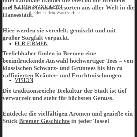
internationale Handel die Geschichte Bremens
CLICK & COLLECT
und brachte feinste Teesorten aus aller Welt in die
Leider ist dein Warenkorb leer.
Hansestadt.
Hier werden sie veredelt, gemischt und mit
großer Sorgfalt verpackt.
Menü
FÜR FIRMEN
Teeliebhaber finden in
Bremen
eine
beeindruckende Auswahl hochwertiger Tees – von
klassischen Schwarz- und Grüntees bis hin zu
raffinierten Kräuter- und Fruchtmischungen.
VISION
Die traditionsreiche Teekultur der Stadt ist tief
verwurzelt und steht für höchsten Genuss.
Entdecke die vielfältigen Aromen und genieße ein
Stück
Bremer Geschichte
in jeder Tasse!