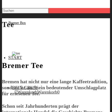
Tee
START
Bremer Tee
Bremen hat nicht nur eine lange Kaffeetradition,
sondern ist auch ein bedeutender Umschlagplatz
DEIN GRUSS
Warenkorb
Warenkorb
0
für erlesenen Tee.
Schon seit Jahrhunderten prägt der