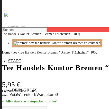
Tee Handels Kontor Bremen “Bremer Früchtchen”, 100g
Home
>
Tee
>
Tee Handels Kontor Bremen “Bremer Früchtchen”, 100g
START
Tee Handels Kontor Bremen “
5,95
€
DEIN GRUSS
Enthält 19% MwSt. DE
Warenkorb
Warenkorb
0
zzgl.
Versand
✓ Alles startklar - einpacken und los!
Tee