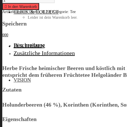
Handels
Kontor
In den Warenkorb
Bremen
CLICK & COLLECT
Artikelnummer:
[brebo_0170]
Kategorie:
Tee
“Bremer
Leider ist dein Warenkorb leer.
Früchtchen”,
100g
Speichern
quantity
0
0
0
Menü
Beschreibung
FÜR FIRMEN
Zusätzliche Informationen
Herbe Frische heimischer Beeren und köstlich mit
entspricht dem früheren Früchtetee Helgoländer 
VISION
Zutaten
Holunderbeeren (46 %), Korinthen (Korinthen, So
Eigenschaften