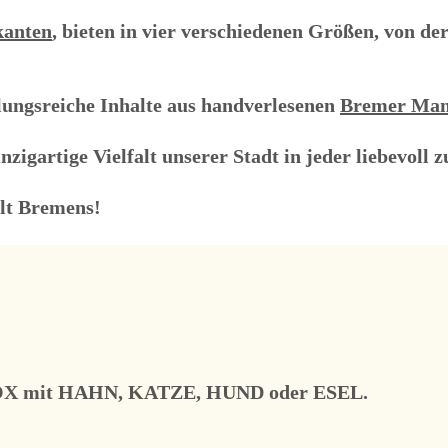
kanten
, bieten in
vier verschiedenen Größen
, von de
ungsreiche Inhalte aus handverlesenen
Bremer Man
inzigartige Vielfalt unserer Stadt in jeder liebevol
elt Bremens!
OX mit
HAHN
,
KATZE
,
HUND
oder
ESEL
.