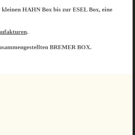
r kleinen
HAHN
Box bis zur
ESEL
Box, eine
ufakturen
.
l zusammengestellten
BREMER BOX
.