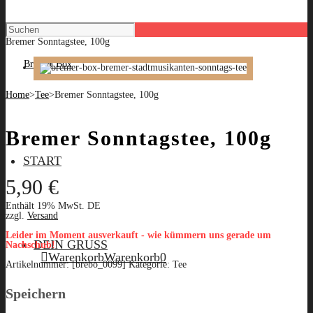
Bremer Sonntagstee, 100g
Home
>
Tee
>
Bremer Sonntagstee, 100g
Bremer Sonntagstee, 100g
START
5,90
€
Enthält 19% MwSt. DE
zzgl.
Versand
Leider im Moment ausverkauft - wie kümmern uns gerade um
DEIN GRUSS
Nachschub!
Warenkorb
Warenkorb
0
Artikelnummer:
[brebo_0099]
Kategorie:
Tee
Speichern