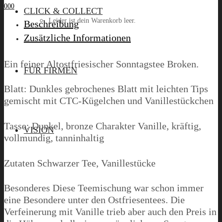
0
0
0
CLICK & COLLECT
Leider ist dein Warenkorb leer.
Beschreibung
Zusätzliche Informationen
Ein feiner Altostfriesischer Sonntagstee Broken.
Menü
FÜR FIRMEN
Blatt: Dunkles gebrochenes Blatt mit leichten Tips
gemischt mit CTC-Kügelchen und Vanillestückchen
Tasse: Dunkel, bronze Charakter Vanille, kräftig,
VISION
vollmundig, tanninhaltig
Zutaten Schwarzer Tee, Vanillestücke
Besonderes Diese Teemischung war schon immer
eine Besondere unter den Ostfriesentees. Die
Verfeinerung mit Vanille trieb aber auch den Preis in