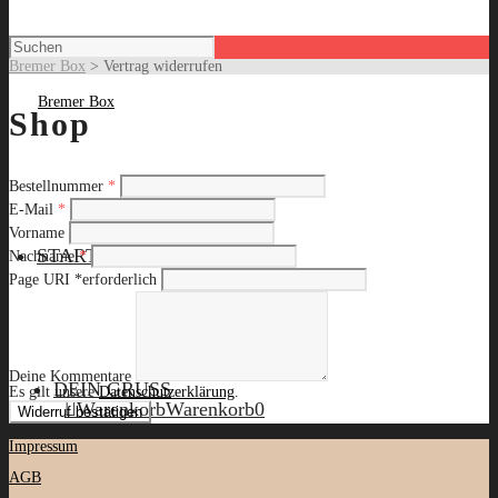
Bremer Box
>
Vertrag widerrufen
Shop
erforderlich
Bestellnummer
*
erforderlich
E-Mail
*
Vorname
erforderlich
START
Nachname
*
Page URI *erforderlich
Deine Kommentare
DEIN GRUSS
Es gilt unsere
Datenschutzerklärung
.
Warenkorb
Warenkorb
0
Widerruf bestätigen
Impressum
AGB