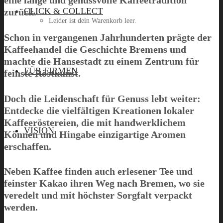
eine lange und genussvolle Kaffeetradition
CLICK & COLLECT
zurück.
Leider ist dein Warenkorb leer.
Schon in vergangenen Jahrhunderten prägte der
Kaffeehandel die Geschichte Bremens und
machte die Hansestadt zu einem Zentrum für
Menü
FÜR FIRMEN
feinste Röstkunst.
Doch die Leidenschaft für Genuss lebt weiter:
Entdecke die vielfältigen Kreationen lokaler
Kaffeeröstereien, die mit handwerklichem
VISION
Können und Hingabe einzigartige Aromen
erschaffen.
Neben Kaffee finden auch erlesener Tee und
feinster Kakao ihren Weg nach Bremen, wo sie
veredelt und mit höchster Sorgfalt verpackt
werden.