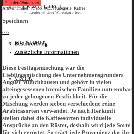
250g
In den Warenkorb
CLICK & COLLECT
quantity
Artikelnummer:
[brebo_0055]
Kategorie:
Kaffee
Leider ist dein Warenkorb leer.
Speichern
0
0
0
Menü
FÜR FIRMEN
Beschreibung
Zusätzliche Informationen
Diese Festtagsmischung war die
Lieblingsmischung des Unternehmensgründers
VISION
August Münchhausen und gehört in vielen
alteingesessenen bremischen Familien untrennbar
zu jeder gelungenen Festlichkeit. Für die
Mischung werden sieben verschiedene reine
Arabicasorten verwendet. Je nach Herkunft
stellen dabei die Kaffeesorten individuelle
Ansprüche an den Röster, deshalb wird jede Sorte
für sich geröstet. So trägt jede Provenienz das ihr