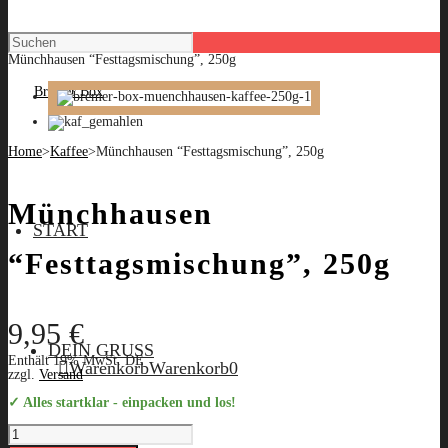
Münchhausen “Festtagsmischung”, 250g
Home
>
Kaffee
>
Münchhausen “Festtagsmischung”, 250g
Münchhausen
START
“Festtagsmischung”, 250g
9,95
€
DEIN GRUSS
Enthält 19% MwSt. DE
Warenkorb
Warenkorb
0
zzgl.
Versand
✓ Alles startklar - einpacken und los!
Münchhausen
"Festtagsmischung",