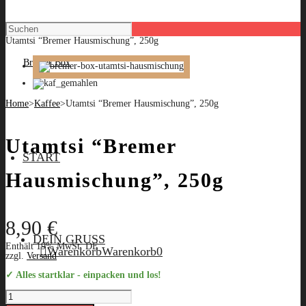
Utamtsi “Bremer Hausmischung”, 250g
Home
>
Kaffee
>
Utamtsi “Bremer Hausmischung”, 250g
Utamtsi “Bremer
START
Hausmischung”, 250g
8,90
€
DEIN GRUSS
Enthält 19% MwSt. DE
Warenkorb
Warenkorb
0
zzgl.
Versand
✓ Alles startklar - einpacken und los!
Utamtsi
"Bremer