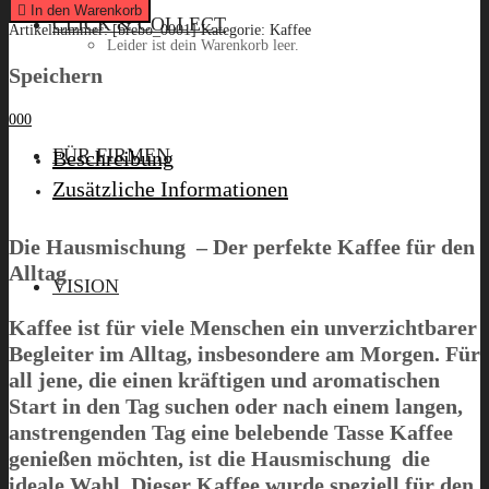
Hausmischung",
In den Warenkorb
CLICK & COLLECT
250g
Artikelnummer:
[brebo_0001]
Kategorie:
Kaffee
quantity
Leider ist dein Warenkorb leer.
Speichern
0
0
0
Menü
FÜR FIRMEN
Beschreibung
Zusätzliche Informationen
Die Hausmischung – Der perfekte Kaffee für den
Alltag
VISION
Kaffee ist für viele Menschen ein unverzichtbarer
Begleiter im Alltag, insbesondere am Morgen. Für
all jene, die einen kräftigen und aromatischen
Start in den Tag suchen oder nach einem langen,
anstrengenden Tag eine belebende Tasse Kaffee
genießen möchten, ist die Hausmischung die
ideale Wahl. Dieser Kaffee wurde speziell für den