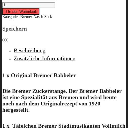
Der
Bremer
"Weihnachtssack"
In den Warenkorb
quantity
Kategorie:
Bremer Nasch Sack
Speichern
0
0
0
Beschreibung
Zusätzliche Informationen
1 x Original Bremer Babbeler
Die Bremer Zuckerstange. Der Bremer Babbeler
ist eine Spezialität aus Bremen und wird heute
noch nach dem Originalrezept von 1920
hergestellt.
1 x Täfelchen Bremer Stadtmusikanten Vollmilch