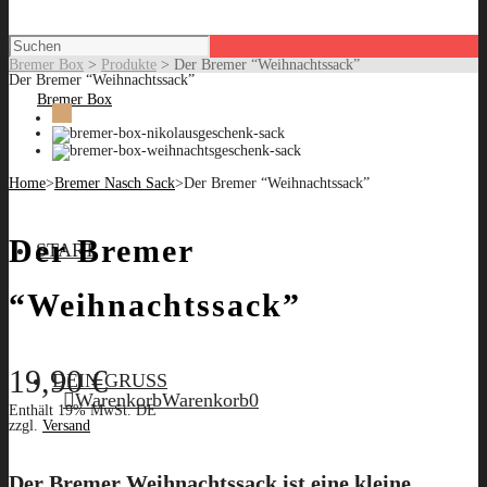
Bremer Box
>
Produkte
>
Der Bremer “Weihnachtssack”
Der Bremer “Weihnachtssack”
Home
>
Bremer Nasch Sack
>
Der Bremer “Weihnachtssack”
Der Bremer
START
“Weihnachtssack”
19,90
€
DEIN GRUSS
Warenkorb
Warenkorb
0
Enthält 19% MwSt. DE
zzgl.
Versand
Der
Bremer Weihnachtssack
ist eine kleine