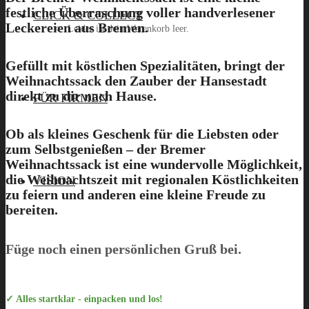
festliche Überraschung voller handverlesener
CLICK & COLLECT
Leckereien aus Bremen.
Leider ist dein Warenkorb leer.
Gefüllt mit köstlichen Spezialitäten, bringt der
Weihnachtssack den Zauber der Hansestadt
Menü
direkt zu dir nach Hause.
FÜR FIRMEN
Ob als kleines Geschenk für die Liebsten oder
zum Selbstgenießen – der Bremer
Weihnachtssack ist eine wundervolle Möglichkeit,
die Weihnachtszeit mit regionalen Köstlichkeiten
VISION
zu feiern und anderen eine kleine Freude zu
bereiten.
Füge noch einen persönlichen Gruß bei.
✓ Alles startklar - einpacken und los!