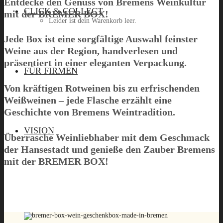
Entdecke den Genuss von Bremens Weinkultur
CLICK & COLLECT
mit der
BREMER BOX
!
Leider ist dein Warenkorb leer.
Jede Box ist eine sorgfältige Auswahl feinster
Weine aus der Region, handverlesen und
präsentiert in einer eleganten Verpackung.
Menü
FÜR FIRMEN
Von kräftigen Rotweinen bis zu erfrischenden
Weißweinen – jede Flasche erzählt eine
Geschichte von Bremens Weintradition.
VISION
Überrasche Weinliebhaber mit dem Geschmack
der Hansestadt und genieße den Zauber Bremens
mit der BREMER BOX!