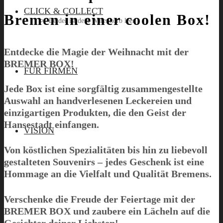
CLICK & COLLECT
Bremen in einer coolen Box!
Leider ist dein Warenkorb leer.
Entdecke die Magie der Weihnacht mit der
BREMER BOX
!
Menü
FÜR FIRMEN
Jede Box ist eine sorgfältig zusammengestellte
Auswahl an handverlesenen Leckereien und
einzigartigen Produkten, die den Geist der
Hansestadt einfangen.
VISION
Von köstlichen Spezialitäten bis hin zu liebevoll
gestalteten Souvenirs – jedes Geschenk ist eine
Hommage an die Vielfalt und Qualität Bremens.
Verschenke die Freude der Feiertage mit der
BREMER BOX
und zaubere ein Lächeln auf die
Gesichter deiner Liebsten!