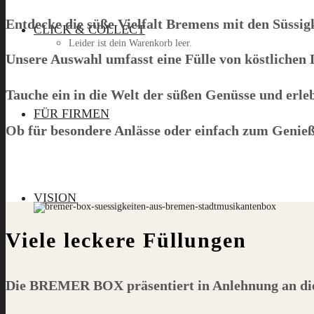
Entdecke die süße Vielfalt Bremens mit den Süssig
CLICK & COLLECT
Leider ist dein Warenkorb leer.
Unsere Auswahl umfasst eine Fülle von köstlichen 
Tauche ein in die Welt der süßen Genüsse und er
Menü
FÜR FIRMEN
Ob für besondere Anlässe oder einfach zum Genie
VISION
Viele leckere Füllungen
Die
BREMER BOX
präsentiert in Anlehnung an d