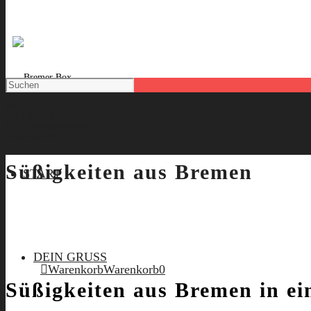
UND
AB GEHT DIE
BOX
Geschenkkörbe
waren gestern.
Süßigkeiten aus Bremen
START
DEIN GRUSS
Warenkorb
Warenkorb
0
Süßigkeiten aus Bremen in ei