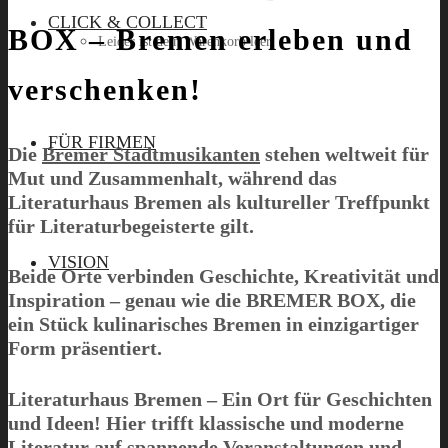
CLICK & COLLECT
BOX – Bremen erleben und
Leider ist dein Warenkorb leer.
verschenken!
Menü
FÜR FIRMEN
Die
Bremer Stadtmusikanten
stehen weltweit für
Mut und Zusammenhalt, während das
Literaturhaus Bremen
als kultureller Treffpunkt
für Literaturbegeisterte gilt.
VISION
Beide Orte verbinden Geschichte, Kreativität und
Inspiration – genau wie die
BREMER BOX
, die
ein Stück kulinarisches Bremen in einzigartiger
Form präsentiert.
Literaturhaus Bremen
– Ein Ort für Geschichten
und Ideen! Hier trifft klassische und moderne
Literatur auf spannende Veranstaltungen und