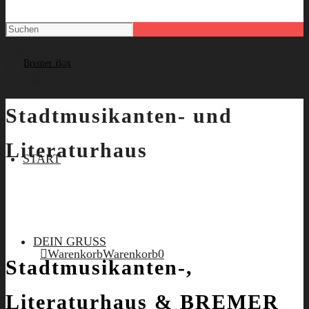
UND
AB GEHT DIE
BOX
Geschenkkörbe
waren gestern.
Stadtmusikanten- und
Literaturhaus
START
DEIN GRUSS
Warenkorb
Warenkorb
0
Stadtmusikanten-,
Literaturhaus & BREMER