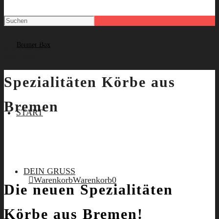
UND
AB GEHT DIE
BOX
Geschenkkörbe
waren gestern.
Spezialitäten Körbe aus
Bremen
START
DEIN GRUSS
Warenkorb
Warenkorb
0
Die neuen Spezialitäten
Körbe aus Bremen!