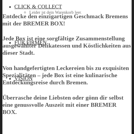
CLICK & COLLECT
Leider ist dein Warenkorb leer.
Entdecke den einzigartigen Geschmack Bremens
mit der
BREMER BOX
!
Jede Box ist eine sorgfältige Zusammenstellung
Menü
FÜR FIRMEN
ausgewählter Delikatessen und Köstlichkeiten aus
dieser Stadt.
Von handgefertigten Leckereien bis zu exquisiten
Spezialitäten – jede Box ist eine kulinarische
VISION
Entdeckungsreise durch Bremen.
Überrasche deine Liebsten oder gönn dir selbst
eine genussvolle Auszeit mit einer
BREMER
BOX
.