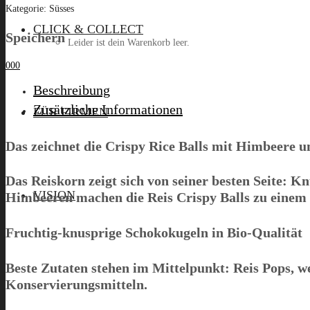
Kategorie:
Süsses
CLICK & COLLECT
Speichern
Leider ist dein Warenkorb leer.
0
0
0
Beschreibung
Menü
Zusätzliche Informationen
FÜR FIRMEN
Das zeichnet die Crispy Rice Balls mit Himbeere 
Das Reiskorn zeigt sich von seiner besten Seite: 
VISION
Himbeeren machen die Reis Crispy Balls zu einem 
Fruchtig-knusprige Schokokugeln in Bio-Qualität
Beste Zutaten stehen im Mittelpunkt: Reis Pops, w
Konservierungsmitteln.