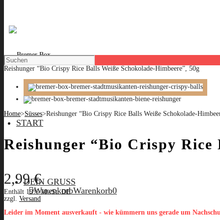
Reishunger “Bio Crispy Rice Balls Weiße Schokolade-Himbeere”, 50g
Home
>
Süsses
>
Reishunger “Bio Crispy Rice Balls Weiße Schokolade-Himbee
START
Reishunger “Bio Crispy Rice
2,99
€
DEIN GRUSS
Warenkorb
Warenkorb
0
Enthält 19% MwSt. DE
zzgl.
Versand
Leider im Moment ausverkauft - wie kümmern uns gerade um Nachsch