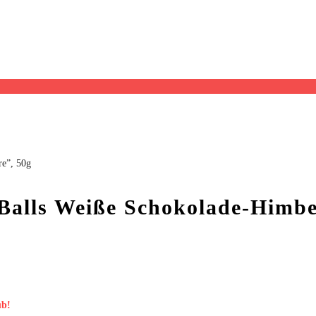
re”, 50g
 Balls Weiße Schokolade-Himbe
ub!