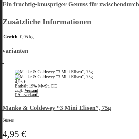
Ein fruchtig-knuspriger Genuss für zwischendurch
Zusätzliche Informationen
Gewicht
0,05 kg
varianten
4,95
€
Enthält 19% MwSt. DE
zzgl.
Versand
Ausverkauft
Manke & Coldewey “3 Mini Elisen”, 75g
Süsses
4,95
€