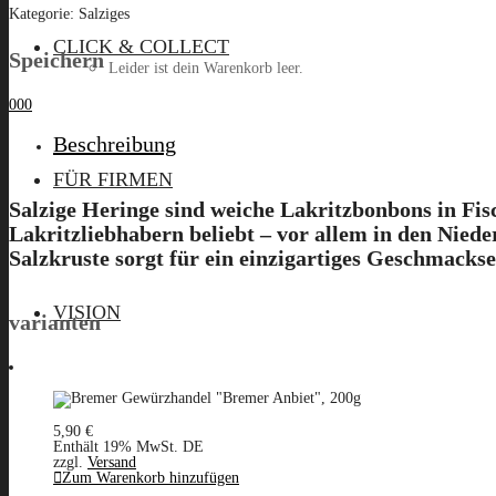
Kategorie:
Salziges
CLICK & COLLECT
Speichern
Leider ist dein Warenkorb leer.
0
0
0
Beschreibung
Menü
FÜR FIRMEN
Salzige Heringe
sind weiche Lakritzbonbons in Fisc
Lakritzliebhabern beliebt – vor allem in den Nie
Salzkruste sorgt für ein einzigartiges Geschmackse
VISION
varianten
5,90
€
Enthält 19% MwSt. DE
zzgl.
Versand
Zum Warenkorb hinzufügen