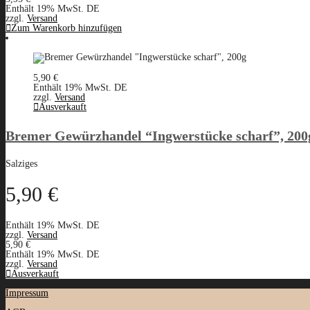
Enthält 19% MwSt. DE
zzgl.
Versand
Zum Warenkorb hinzufügen
5,90
€
Enthält 19% MwSt. DE
zzgl.
Versand
Ausverkauft
Bremer Gewürzhandel “Ingwerstücke scharf”, 200
Salziges
5,90
€
Enthält 19% MwSt. DE
zzgl.
Versand
5,90
€
Enthält 19% MwSt. DE
zzgl.
Versand
Ausverkauft
Impressum