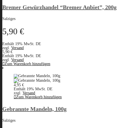
Bremer Gewürzhandel “Bremer Anbiet”, 200g
Salziges
5,90
€
Enthält 19% MwSt. DE
zzgl.
Versand
5,90
€
Enthält 19% MwSt. DE
zzgl.
Versand
Zum Warenkorb hinzufügen
4,95
€
Enthält 19% MwSt. DE
zzgl.
Versand
Zum Warenkorb hinzufügen
Gebrannte Mandeln, 100g
Salziges