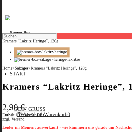
Kramers “Lakritz Heringe”, 120g
Home
>
Salziges
>
Kramers “Lakritz Heringe”, 120g
START
Kramers “Lakritz Heringe”, 
2,90
€
DEIN GRUSS
Warenkorb
Warenkorb
0
Enthält 19% MwSt. DE
zzgl.
Versand
Leider im Moment ausverkauft - wie kümmern uns gerade um Nachsch