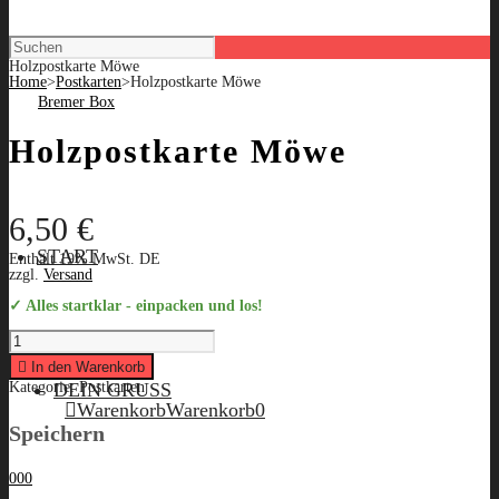
Holzpostkarte Möwe
Home
>
Postkarten
>
Holzpostkarte Möwe
Holzpostkarte Möwe
6,50
€
START
Enthält 19% MwSt. DE
zzgl.
Versand
✓ Alles startklar - einpacken und los!
Holzpostkarte
Möwe
quantity
In den Warenkorb
DEIN GRUSS
Kategorie:
Postkarten
Warenkorb
Warenkorb
0
Speichern
0
0
0