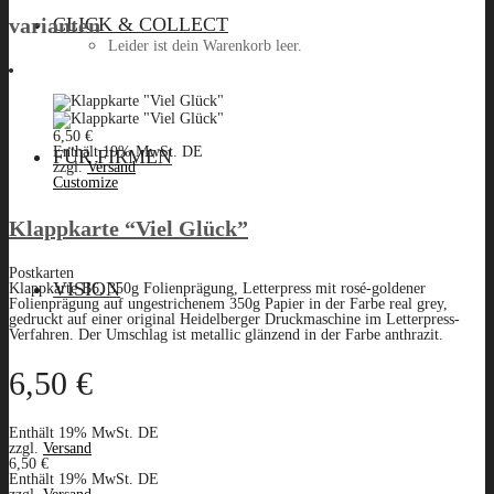
CLICK & COLLECT
varianten
Leider ist dein Warenkorb leer.
6,50
€
Menü
Enthält 19% MwSt. DE
FÜR FIRMEN
zzgl.
Versand
Customize
Klappkarte “Viel Glück”
Postkarten
VISION
Klappkarte B6, 350g Folienprägung, Letterpress mit rosé-goldener
Folienprägung auf ungestrichenem 350g Papier in der Farbe real grey,
gedruckt auf einer original Heidelberger Druckmaschine im Letterpress-
Verfahren. Der Umschlag ist metallic glänzend in der Farbe anthrazit.
6,50
€
Enthält 19% MwSt. DE
zzgl.
Versand
6,50
€
Enthält 19% MwSt. DE