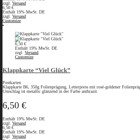
zzgl.
Versand
6,50
€
Enthält 19% MwSt. DE
zzgl.
Versand
Customize
6,50
€
Enthält 19% MwSt. DE
zzgl.
Versand
Customize
Klappkarte “Viel Glück”
Postkarten
Klappkarte B6, 350g Folienprägung, Letterpress mit rosé-goldener Folienpräg
Umschlag ist metallic glänzend in der Farbe anthrazit.
6,50
€
Enthält 19% MwSt. DE
zzgl.
Versand
6,50
€
Enthält 19% MwSt. DE
zzgl.
Versand