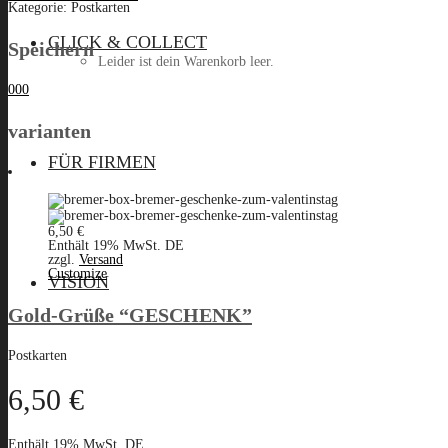
quantity
Kategorie:
Postkarten
CLICK & COLLECT
Speichern
Leider ist dein Warenkorb leer.
0
0
0
varianten
Menü
FÜR FIRMEN
6,50
€
Enthält 19% MwSt. DE
zzgl.
Versand
Customize
VISION
Gold-Grüße “GESCHENK”
Postkarten
6,50
€
Enthält 19% MwSt. DE