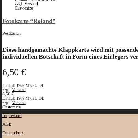
zzgl.
Versand
Customize
Fotokarte “Roland”
Postkarten
Diese handgemachte Klappkarte wird mit passendem
individuellen Botschaft in Form eines Einlegers ve
6,50
€
Enthält 19% MwSt. DE
zzgl.
Versand
6,50
€
Enthält 19% MwSt. DE
zzgl.
Versand
Customize
Impressum
AGB
Datenschutz