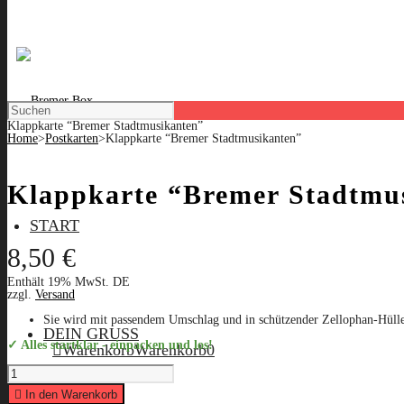
Klappkarte “Bremer Stadtmusikanten”
Home
>
Postkarten
>
Klappkarte “Bremer Stadtmusikanten”
Klappkarte “Bremer Stadtmu
START
8,50
€
Enthält 19% MwSt. DE
zzgl.
Versand
Sie wird mit passendem Umschlag und in schützender Zellophan-Hülle g
DEIN GRUSS
✓ Alles startklar - einpacken und los!
Warenkorb
Warenkorb
0
Klappkarte
"Bremer
Stadtmusikanten"
In den Warenkorb