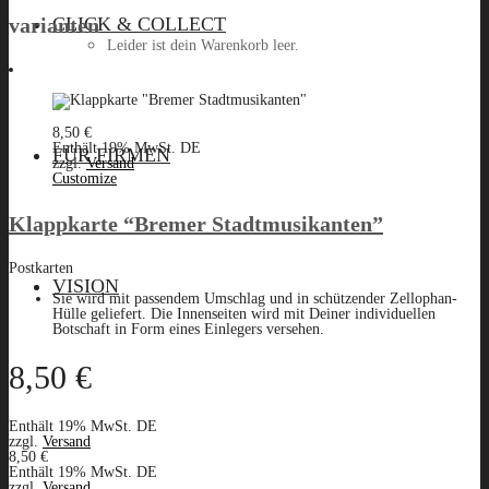
CLICK & COLLECT
varianten
Leider ist dein Warenkorb leer.
8,50
€
Menü
Enthält 19% MwSt. DE
FÜR FIRMEN
zzgl.
Versand
Customize
Klappkarte “Bremer Stadtmusikanten”
Postkarten
VISION
Sie wird mit passendem Umschlag und in schützender Zellophan-
Hülle geliefert. Die Innenseiten wird mit Deiner individuellen
Botschaft in Form eines Einlegers versehen.
8,50
€
Enthält 19% MwSt. DE
zzgl.
Versand
8,50
€
Enthält 19% MwSt. DE
zzgl.
Versand