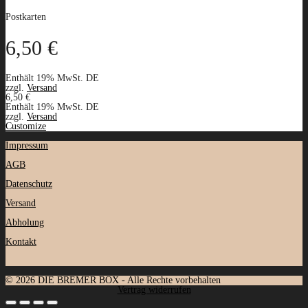
Postkarten
6,50
€
Enthält 19% MwSt. DE
zzgl.
Versand
6,50
€
Enthält 19% MwSt. DE
zzgl.
Versand
Customize
Impressum
AGB
Datenschutz
Versand
Abholung
Kontakt
© 2026 DIE BREMER BOX - Alle Rechte vorbehalten
Vertrag widerrufen