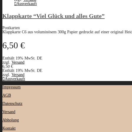
Ausverkauft
Klappkarte “Viel Glück und alles Gute”
Postkarten
Klappkarte C6 aus voluminösem 300g Papier gedruckt auf einer original Heid
6,50
€
Enthält 19% MwSt. DE
zzgl.
Versand
6,50
€
Enthält 19% MwSt. DE
zzgl.
Versand
Ausverkauft
Impressum
AGB
Datenschutz
Versand
Abholung
Kontakt