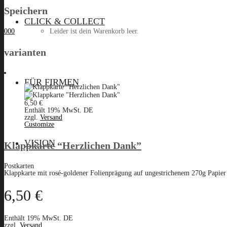
Speichern
CLICK & COLLECT
Leider ist dein Warenkorb leer.
0
0
0
varianten
Menü
FÜR FIRMEN
6,50
€
Enthält 19% MwSt. DE
zzgl.
Versand
Customize
VISION
Klappkarte “Herzlichen Dank”
Postkarten
Klappkarte mit rosé-goldener Folienprägung auf ungestrichenem 270g Papier i
6,50
€
Enthält 19% MwSt. DE
zzgl.
Versand