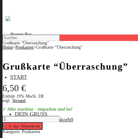
Grußkarte “Überraschung”
Home
>
Postkarten
>
Grußkarte “Überraschung”
Grußkarte “Überraschung”
START
6,50
€
Enthält 19% MwSt. DE
zzgl.
Versand
✓ Alles startklar - einpacken und los!
DEIN GRUSS
Grußkarte
Warenkorb
Warenkorb
0
"Überraschung"
quantity
In den Warenkorb
Kategorie:
Postkarten