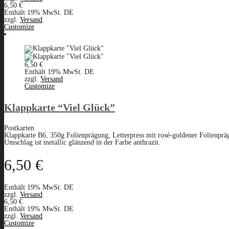
6,50
€
Enthält 19% MwSt. DE
zzgl.
Versand
Customize
6,50
€
Enthält 19% MwSt. DE
zzgl.
Versand
Customize
Klappkarte “Viel Glück”
Postkarten
Klappkarte B6, 350g Folienprägung, Letterpress mit rosé-goldener Folienpräg
Umschlag ist metallic glänzend in der Farbe anthrazit.
6,50
€
Enthält 19% MwSt. DE
zzgl.
Versand
6,50
€
Enthält 19% MwSt. DE
zzgl.
Versand
Customize