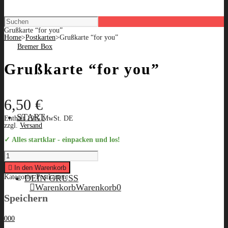
Grußkarte “for you”
Home
>
Postkarten
>
Grußkarte “for you”
Grußkarte “for you”
6,50
€
START
Enthält 19% MwSt. DE
zzgl.
Versand
✓ Alles startklar - einpacken und los!
Grußkarte
"for
you"
In den Warenkorb
quantity
DEIN GRUSS
Kategorie:
Postkarten
Warenkorb
Warenkorb
0
Speichern
0
0
0