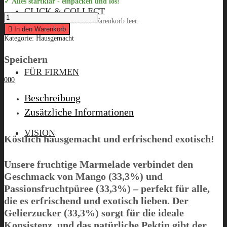
✓ Alles startklar - einpacken und los!
CLICK & COLLECT
Anna's
Leider ist dein Warenkorb leer.
Konditorei
&
In den Warenkorb
Patisserie
Kategorie:
Hausgemacht
"Mango
-
Passionsfrucht",
Speichern
Menü
150g
FÜR FIRMEN
quantity
0
0
0
Beschreibung
Zusätzliche Informationen
VISION
Köstlich hausgemacht und erfrischend exotisch!
Unsere fruchtige Marmelade verbindet den
Geschmack von
Mango (33,3%)
und
Passionsfruchtpüree (33,3%)
– perfekt für alle,
die es erfrischend und exotisch lieben. Der
Gelierzucker (33,3%) sorgt für die ideale
Konsistenz, und das natürliche
Pektin
gibt der