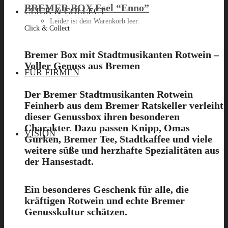
BREMER BOX Esel “Enno”
CLICK & COLLECT
Leider ist dein Warenkorb leer.
Click & Collect
Bremer Box mit Stadtmusikanten Rotwein –
Voller Genuss aus Bremen
Menü
FÜR FIRMEN
Der
Bremer Stadtmusikanten Rotwein
Feinherb aus dem Bremer Ratskeller
verleiht
dieser Genussbox ihren besonderen
Charakter. Dazu passen Knipp, Omas
VISION
Gurken, Bremer Tee, Stadtkaffee und viele
weitere süße und herzhafte Spezialitäten aus
der Hansestadt.
Ein besonderes Geschenk für alle, die
kräftigen Rotwein und echte Bremer
Genusskultur schätzen.