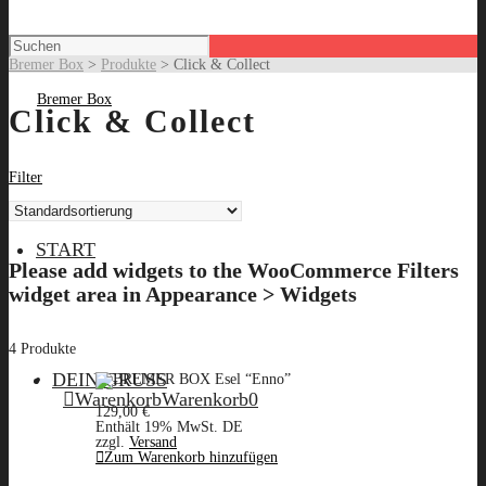
Bremer Box
>
Produkte
>
Click & Collect
Click & Collect
Filter
START
Please add widgets to the WooCommerce Filters
widget area in Appearance > Widgets
4 Produkte
DEIN GRUSS
Warenkorb
Warenkorb
0
129,00
€
Enthält 19% MwSt. DE
zzgl.
Versand
Zum Warenkorb hinzufügen