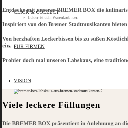
Entdecke mit unserer
BREMER BOX
die kulinari
CLICK & COLLECT
Leider ist dein Warenkorb leer.
Inspiriert von den Bremer Stadtmusikanten bieten 
Von herzhaften Leckerbissen bis zu süßen Köstlich
Menü
ein.
FÜR FIRMEN
Probier doch mal unseren Labskaus, eine tradition
VISION
Viele leckere Füllungen
Die
BREMER BOX
präsentiert in Anlehnung an d