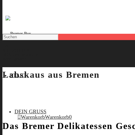
UND
AB GEHT DIE
BOX
Geschenkkörbe
waren gestern.
Labskaus aus Bremen
START
DEIN GRUSS
Warenkorb
Warenkorb
0
Das Bremer Delikatessen Gesc