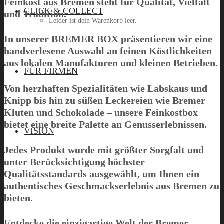
Feinkost aus Bremen steht für Qualität, Vielfalt
CLICK & COLLECT
und Tradition.
Leider ist dein Warenkorb leer.
In unserer
BREMER BOX
präsentieren wir eine
handverlesene Auswahl an feinen Köstlichkeiten
aus lokalen Manufakturen und kleinen Betrieben.
Menü
FÜR FIRMEN
Von herzhaften Spezialitäten wie Labskaus und
Knipp bis hin zu süßen Leckereien wie Bremer
Kluten und Schokolade – unsere Feinkostbox
bietet eine breite Palette an Genusserlebnissen.
VISION
Jedes Produkt wurde mit größter Sorgfalt und
unter Berücksichtigung höchster
Qualitätsstandards ausgewählt, um Ihnen ein
authentisches Geschmackserlebnis aus Bremen zu
bieten.
Entdecke die einzigartige Welt der Bremer