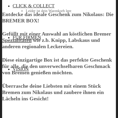
CLICK & COLLECT
Leider ist dein Warenkorb leer.
Entdecke das ideale Geschenk zum Nikolaus: Die
BREMER BOX
!
Gefüllt mit einer Auswahl an köstlichen Bremer
Menü
FÜR FIRMEN
Spezialitäten
wie z.b. Knipp, Labskaus und
anderen regionalen Leckereien.
Diese einzigartige Box ist das perfekte Geschenk
für alle, die den unverwechselbaren Geschmack
VISION
von Bremen genießen möchten.
Überrasche deine Liebsten mit einem Stück
Bremen zum Nikolaus und zaubere ihnen ein
Lächeln ins Gesicht!