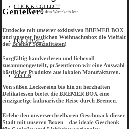
CLICK & COLLECT
Genießer!
Leider ist dein Warenkorb leer.
Entdecke mit unserer exklusiven
BREMER BOX
und unserer festlichen Weihnachtsbox die Vielfalt
Menü
FÜR FIRMEN
der
Bremer Spezialitäten
!
Sorgfältig handverlesen und liebevoll
zusammengestellt, präsentieren wir eine Auswahl
köstlicher Produkte aus lokalen Manufakturen.
VISION
Von süßen Leckereien bis hin zu herzhaften
Delikatessen bietet die
BREMER BOX
eine
einzigartige kulinarische Reise durch Bremen.
Erlebe den unverwechselbaren Geschmack dieser
Stadt mit unseren Boxen – das ideale Geschenk
für Genießer und Liebhaber regionaler