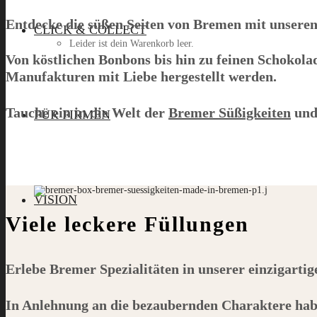
Entdecke die süßen Seiten von Bremen mit unsere
CLICK & COLLECT
Leider ist dein Warenkorb leer.
Von köstlichen Bonbons bis hin zu feinen Schokol
Manufakturen mit Liebe hergestellt werden.
Menü
Tauche ein in die Welt der
Bremer Süßigkeiten
und 
FÜR FIRMEN
VISION
Viele leckere Füllungen
Erlebe Bremer Spezialitäten in unserer einzigarti
In Anlehnung an die bezaubernden Charaktere hab