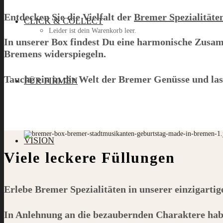
Entdecken Sie die Vielfalt der
Bremer Spezialitäte
CLICK & COLLECT
Leider ist dein Warenkorb leer.
In unserer Box findest Du eine harmonische Zusam
Bremens widerspiegeln.
Menü
Tauche ein in die Welt der Bremer Genüsse und la
FÜR FIRMEN
VISION
Viele leckere Füllungen
Erlebe Bremer Spezialitäten in unserer einzigarti
In Anlehnung an die bezaubernden Charaktere hab