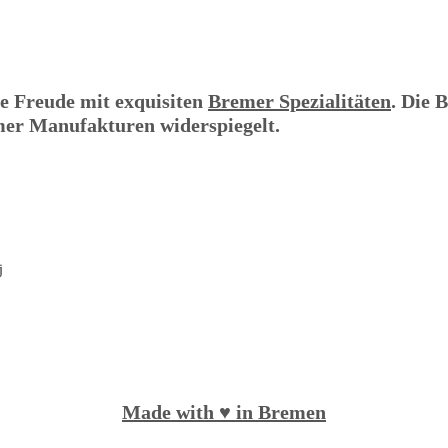
ne Freude mit exquisiten
Bremer Spezialitäten
. Die
emer Manufakturen widerspiegelt.
Made with ♥️ in Bremen