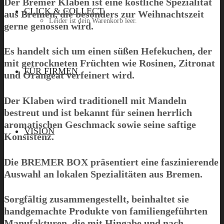
Der Bremer Klaben ist eine köstliche Spezialität
CLICK & COLLECT
aus Bremen, die besonders zur Weihnachtszeit
Leider ist dein Warenkorb leer.
gerne genossen wird.
Es handelt sich um einen süßen Hefekuchen, der
mit getrockneten Früchten wie Rosinen, Zitronat
Menü
FÜR FIRMEN
und Orangeat verfeinert wird.
Der Klaben wird traditionell mit Mandeln
bestreut und ist bekannt für seinen herrlich
aromatischen Geschmack sowie seine saftige
VISION
Konsistenz.
Die
BREMER BOX
präsentiert eine faszinierende
Auswahl an lokalen Spezialitäten aus Bremen.
Sorgfältig zusammengestellt, beinhaltet sie
handgemachte Produkte von familiengeführten
Manufakturen, die mit Hingabe und nach