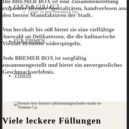
Die
BREMER BOX
ist eine Zusammenstellung
CLICK & COLLECT
exquisiter Bremer Spezialitäten, handverlesen aus
Leider ist dein Warenkorb leer.
den besten Manufakturen der Stadt.
Von herzhaft bis süß bietet sie eine vielfältige
Auswahl an Delikatessen, die die kulinarische
Menü
FÜR FIRMEN
Vielfalt Bremens widerspiegeln.
Jede
BREMER BOX
ist sorgfältig
zusammengestellt und bietet ein unvergessliches
Geschmackserlebnis.
VISION
Viele leckere Füllungen