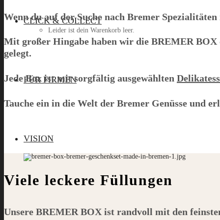
Wenn du auf der Suche nach Bremer Spezialitäten in
CLICK & COLLECT
Leider ist dein Warenkorb leer.
Mit großer Hingabe haben wir die
BREMER BOX
gelegt.
Menü
Jede Box ist mit sorgfältig ausgewählten
Delikates
FÜR FIRMEN
Tauche ein in die Welt der Bremer Genüsse und e
VISION
Viele leckere Füllungen
Unsere
BREMER BOX
ist randvoll mit den feinst