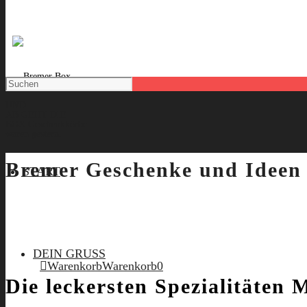
UND
AB GEHT DIE
BOX
Geschenkkörbe
waren gestern.
Bremer Geschenke und Ideen
START
DEIN GRUSS
Warenkorb
Warenkorb
0
Die leckersten Spezialitäten 