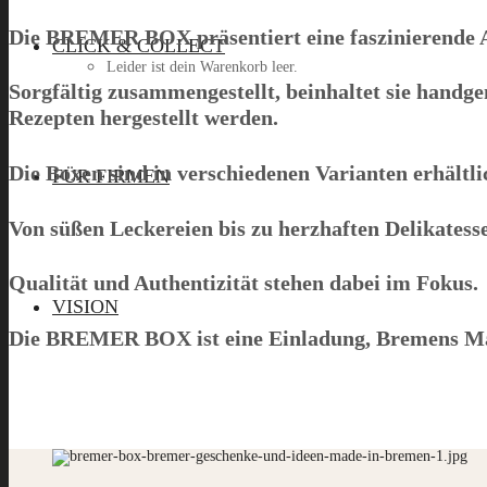
Die
BREMER BOX
präsentiert eine faszinierende
CLICK & COLLECT
Leider ist dein Warenkorb leer.
Sorgfältig zusammengestellt, beinhaltet sie hand
Rezepten hergestellt werden.
Menü
Die Boxen sind in verschiedenen Varianten erhältlic
FÜR FIRMEN
Von süßen Leckereien bis zu herzhaften Delikatessen 
Qualität und Authentizität stehen dabei im Fokus.
VISION
Die
BREMER BOX
ist eine Einladung, Bremens M