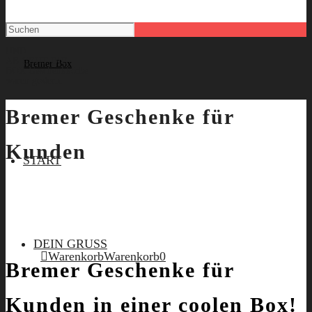
UND
AB GEHT DIE
BOX
Geschenkkörbe
waren gestern.
Bremer Geschenke für
Kunden
START
DEIN GRUSS
Warenkorb
Warenkorb
0
Bremer Geschenke für
Kunden in einer coolen Box!