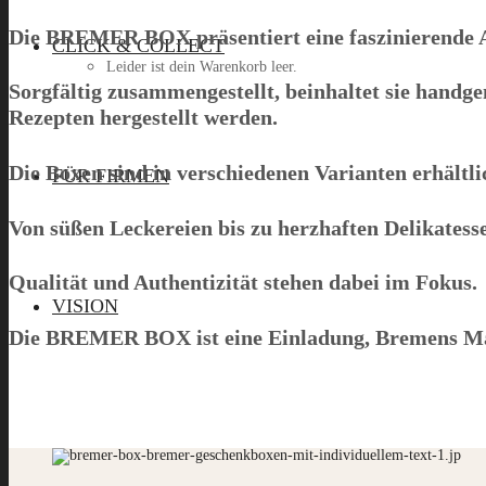
Die
BREMER BOX
präsentiert eine faszinierende
CLICK & COLLECT
Leider ist dein Warenkorb leer.
Sorgfältig zusammengestellt, beinhaltet sie hand
Rezepten hergestellt werden.
Menü
Die Boxen sind in verschiedenen Varianten erhältlic
FÜR FIRMEN
Von süßen Leckereien bis zu herzhaften Delikatessen 
Qualität und Authentizität stehen dabei im Fokus.
VISION
Die
BREMER BOX
ist eine Einladung, Bremens M