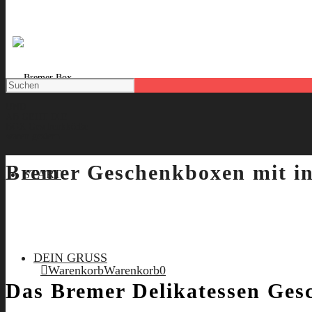
UND
AB GEHT DIE
BOX
Geschenkkörbe
waren gestern.
Bremer Geschenkboxen mit in
START
DEIN GRUSS
Warenkorb
Warenkorb
0
Das Bremer Delikatessen Gesc