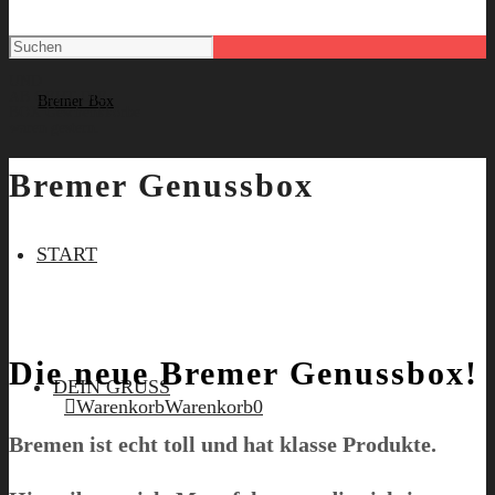
UND
AB GEHT DIE
BOX
Geschenkkörbe
waren gestern.
Bremer Genussbox
START
Die neue Bremer Genussbox!
DEIN GRUSS
Warenkorb
Warenkorb
0
Bremen ist echt toll und hat klasse Produkte.