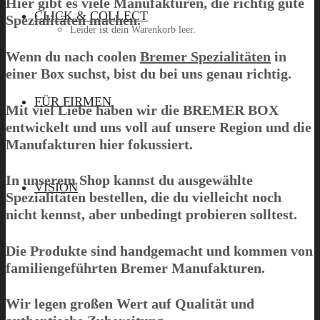
Hier gibt es viele Manufakturen, die richtig gute
CLICK & COLLECT
Spezialitäten machen.
Leider ist dein Warenkorb leer.
Wenn du nach coolen
Bremer Spezialitäten
in
einer Box suchst, bist du bei uns genau richtig.
Menü
FÜR FIRMEN
Mit viel Liebe haben wir die
BREMER BOX
entwickelt und uns voll auf unsere Region und die
Manufakturen hier fokussiert.
In unserem Shop kannst du ausgewählte
VISION
Spezialitäten bestellen, die du vielleicht noch
nicht kennst, aber unbedingt probieren solltest.
Die Produkte sind handgemacht und kommen von
familiengeführten Bremer Manufakturen.
Wir legen großen Wert auf Qualität und