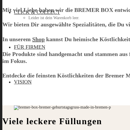
Mit viel Liebe haben wir die
BREMER BOX
entwic
CLICK & COLLECT
Leider ist dein Warenkorb leer.
Wir bieten Dir ausgewählte Spezialitäten, die Du v
In unserem
Shop
kannst Du heimische Köstlichkeite
Menü
FÜR FIRMEN
Die Produkte sind handgemacht und stammen aus fa
im Fokus.
Entdecke die feinsten Köstlichkeiten der Bremer M
VISION
Viele leckere Füllungen