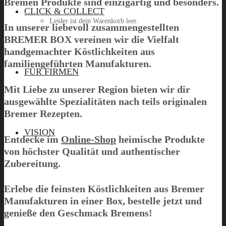
Bremen Produkte sind einzigartig und besonders.
CLICK & COLLECT
Leider ist dein Warenkorb leer.
In unserer liebevoll zusammengestellten
BREMER BOX
vereinen wir die Vielfalt
handgemachter Köstlichkeiten aus
familiengeführten Manufakturen.
Menü
FÜR FIRMEN
Mit Liebe zu unserer Region bieten wir dir
ausgewählte Spezialitäten nach teils originalen
Bremer Rezepten.
VISION
Entdecke im
Online-Shop
heimische Produkte
von höchster Qualität und authentischer
Zubereitung.
Erlebe die feinsten Köstlichkeiten aus Bremer
Manufakturen in einer Box, bestelle jetzt und
genieße den Geschmack Bremens!