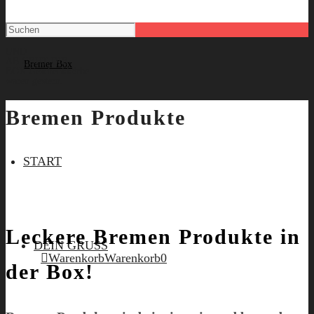
UND
AB GEHT DIE
BOX
Geschenkkörbe
waren gestern.
Bremen Produkte
START
Leckere Bremen Produkte in
DEIN GRUSS
Warenkorb
Warenkorb
0
der Box!