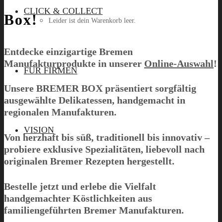
CLICK & COLLECT
Box!
Leider ist dein Warenkorb leer.
Entdecke einzigartige Bremen
Manufakturprodukte in unserer
Online-Auswahl
!
Menü
FÜR FIRMEN
Unsere
BREMER BOX
präsentiert sorgfältig
ausgewählte Delikatessen, handgemacht in
regionalen Manufakturen.
VISION
Von herzhaft bis süß, traditionell bis innovativ –
probiere exklusive Spezialitäten, liebevoll nach
originalen Bremer Rezepten hergestellt.
Bestelle jetzt und erlebe die Vielfalt
handgemachter Köstlichkeiten aus
familiengeführten Bremer Manufakturen.