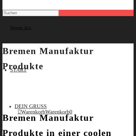
UND
AB GEHT DIE
BOX
Geschenkkörbe
waren gestern.
Bremen Manufaktur
Produkte
START
DEIN GRUSS
Warenkorb
Warenkorb
0
Bremen Manufaktur
Produkte in einer coolen