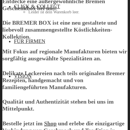
Entdecke eine außergewöhnliche Bremen
CLICK & COLLECT
Geschenkbox bei uns!
Leider ist dein Warenkorb leer.
Die
BREMER BOX
ist eine neu gestaltete und
liebevoll zusammengestellte Köstlichkeiten-
Kollektion.
Menü
FÜR FIRMEN
Mit Fokus auf regionale Manufakturen bieten wir
sorgfältig ausgewählte Spezialitäten an.
Delikate Leckereien nach teils originalen Bremer
VISION
Rezepten, handgemacht und von
familiengeführten Manufakturen.
Qualität und Authentizität stehen bei uns im
Mittelpunkt.
Bestelle jetzt im
Shop
und erlebe die einzigartige