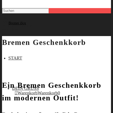
UND
AB GEHT DIE
BOX
Geschenkkörbe
waren gestern.
Bremen Geschenkkorb
START
Ein Bremen Geschenkkorb
DEIN GRUSS
Warenkorb
Warenkorb
0
im modernen Outfit!