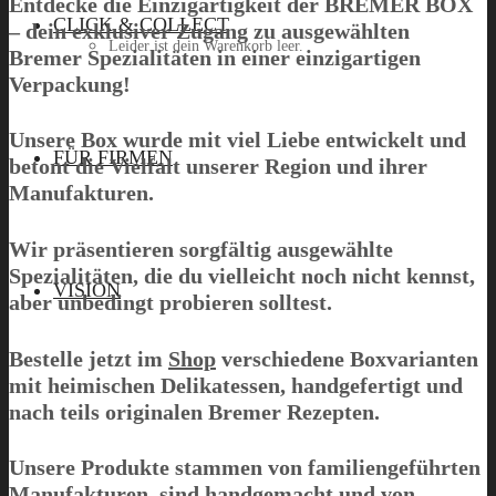
Entdecke die Einzigartigkeit der
BREMER BOX
CLICK & COLLECT
– dein exklusiver Zugang zu ausgewählten
Leider ist dein Warenkorb leer.
Bremer Spezialitäten in einer einzigartigen
Verpackung!
Unsere Box wurde mit viel Liebe entwickelt und
Menü
FÜR FIRMEN
betont die Vielfalt unserer Region und ihrer
Manufakturen.
Wir präsentieren sorgfältig ausgewählte
Spezialitäten, die du vielleicht noch nicht kennst,
VISION
aber unbedingt probieren solltest.
Bestelle jetzt im
Shop
verschiedene Boxvarianten
mit heimischen Delikatessen, handgefertigt und
nach teils originalen Bremer Rezepten.
Unsere Produkte stammen von familiengeführten
Manufakturen, sind handgemacht und von