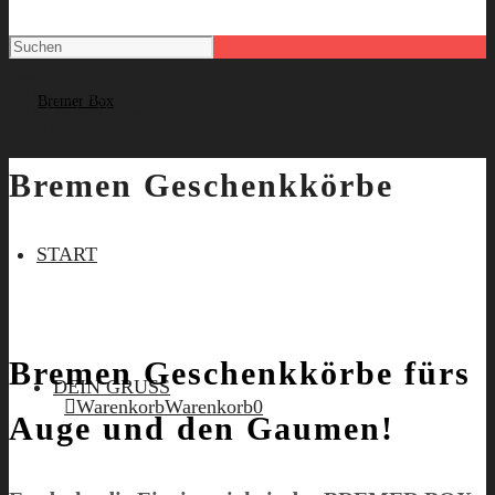
UND
AB GEHT DIE
BOX
Geschenkkörbe
waren gestern.
Bremen Geschenkkörbe
START
Bremen Geschenkkörbe fürs
DEIN GRUSS
Warenkorb
Warenkorb
0
Auge und den Gaumen!