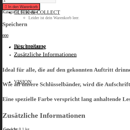
"Mädchen,
komm
In den Warenkorb
bald
CLICK & COLLECT
Kategorie:
Geschenke
wieder"
Leider ist dein Warenkorb leer.
quantity
Speichern
0
0
0
Menü
Beschreibung
FÜR FIRMEN
Zusätzliche Informationen
Ideal für alle, die auf den gekonnten Auftritt dri
VISION
Wie all unsere Schlüsselbänder, wird die Aufschri
Eine spezielle Farbe verspricht lang anhaltende Le
Zusätzliche Informationen
Gewicht
0,1 kg