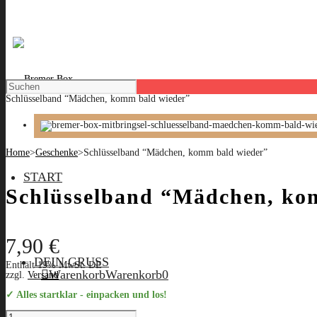
Schlüsselband “Mädchen, komm bald wieder”
Home
>
Geschenke
>
Schlüsselband “Mädchen, komm bald wieder”
START
Schlüsselband “Mädchen, ko
7,90
€
DEIN GRUSS
Enthält 19% MwSt. DE
Warenkorb
Warenkorb
0
zzgl.
Versand
✓ Alles startklar - einpacken und los!
Schlüsselband