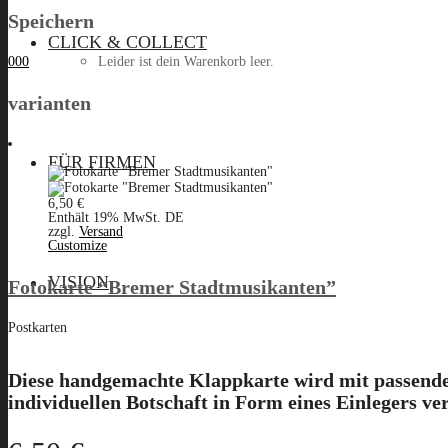
Speichern
CLICK & COLLECT
Leider ist dein Warenkorb leer.
0
0
0
varianten
Menü
FÜR FIRMEN
6,50
€
Enthält 19% MwSt. DE
zzgl.
Versand
Customize
VISION
Fotokarte “Bremer Stadtmusikanten”
Postkarten
Diese handgemachte Klappkarte wird mit passendem
individuellen Botschaft in Form eines Einlegers ve