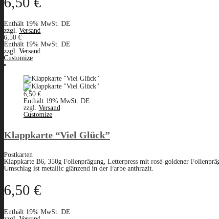
6,50
€
Enthält 19% MwSt. DE
zzgl.
Versand
6,50
€
Enthält 19% MwSt. DE
zzgl.
Versand
Customize
6,50
€
Enthält 19% MwSt. DE
zzgl.
Versand
Customize
Klappkarte “Viel Glück”
Postkarten
Klappkarte B6, 350g Folienprägung, Letterpress mit rosé-goldener Folienpräg
Umschlag ist metallic glänzend in der Farbe anthrazit.
6,50
€
Enthält 19% MwSt. DE
zzgl.
Versand