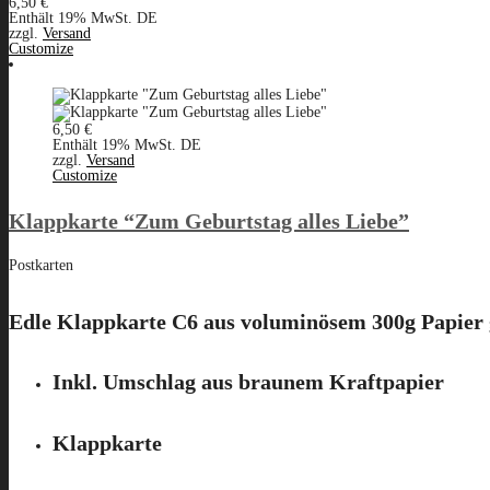
6,50
€
Enthält 19% MwSt. DE
zzgl.
Versand
Customize
6,50
€
Enthält 19% MwSt. DE
zzgl.
Versand
Customize
Klappkarte “Zum Geburtstag alles Liebe”
Postkarten
Edle Klappkarte C6 aus voluminösem 300g Papier g
Inkl. Umschlag aus braunem Kraftpapier
Klappkarte