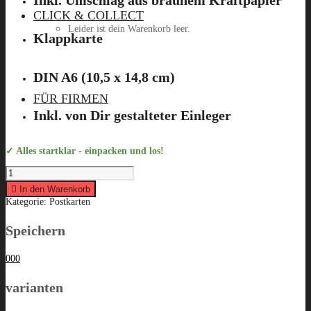
CLICK & COLLECT
Leider ist dein Warenkorb leer.
Klappkarte
DIN A6 (10,5 x 14,8 cm)
Menü
FÜR FIRMEN
Inkl. von Dir gestalteter Einleger
✓ Alles startklar - einpacken und los!
Klappkarte
"Zum
VISION
Geburtstag
In den Warenkorb
alles
Kategorie:
Postkarten
Liebe"
quantity
Speichern
0
0
0
varianten