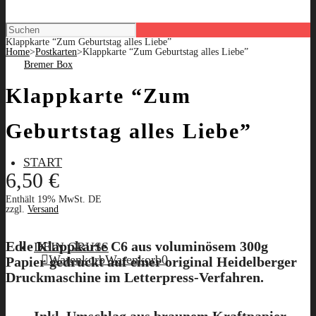
Klappkarte “Zum Geburtstag alles Liebe”
Home
>
Postkarten
>
Klappkarte “Zum Geburtstag alles Liebe”
Klappkarte “Zum
Geburtstag alles Liebe”
START
6,50
€
Enthält 19% MwSt. DE
zzgl.
Versand
Edle Klappkarte C6 aus voluminösem 300g
DEIN GRUSS
Warenkorb
Warenkorb
0
Papier gedruckt auf einer original Heidelberger
Druckmaschine im Letterpress-Verfahren.
Inkl. Umschlag aus braunem Kraftpapier