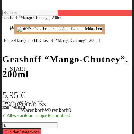
Grashoff “Mango-Chutney”, 200ml
Home
>
Hausgemacht
>
Grashoff “Mango-Chutney”, 200ml
Grashoff “Mango-Chutney”,
START
200ml
5,95
€
Enthält 19% MwSt. DE
DEIN GRUSS
zzgl.
Versand
Warenkorb
Warenkorb
0
✓ Alles startklar - einpacken und los!
Grashoff
"Mango-
Chutney",
In den Warenkorb