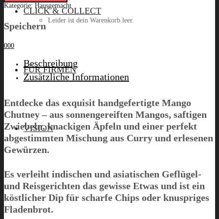
200ml
Kategorie:
Hausgemacht
CLICK & COLLECT
quantity
Leider ist dein Warenkorb leer.
Speichern
0
0
0
Beschreibung
Menü
FÜR FIRMEN
Zusätzliche Informationen
Entdecke das exquisit handgefertigte Mango
Chutney – aus sonnengereiften Mangos, saftigen
Zwiebeln, knackigen Äpfeln und einer perfekt
VISION
abgestimmten Mischung aus Curry und erlesenen
Gewürzen.
Es verleiht indischen und asiatischen Geflügel-
und Reisgerichten das gewisse Etwas und ist ein
köstlicher Dip für scharfe Chips oder knuspriges
Fladenbrot.