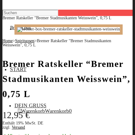
Bremer Ratskeller “Bremer Stadmusikanten Weisswein”, 0,75 L
Home
>
Spirituosen
>
Bremer Ratskeller “Bremer Stadmusikanten
Weisswein”, 0,75 L
Bremer Ratskeller “Bremer
START
Stadmusikanten Weisswein”,
0,75 L
DEIN GRUSS
Warenkorb
Warenkorb
0
12,95
€
Enthält 19% MwSt. DE
zzgl.
Versand