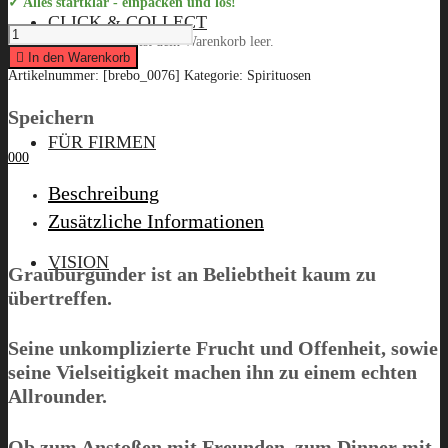
✓ Alles startklar - einpacken und los!
CLICK & COLLECT
Bremer
Leider ist dein Warenkorb leer.
Ratskeller
"Bremer
In den Warenkorb
Stadmusikanten
Artikelnummer:
[brebo_0076]
Kategorie:
Spirituosen
Weisswein",
0,75
L
Speichern
Menü
quantity
FÜR FIRMEN
0
0
0
Beschreibung
Zusätzliche Informationen
VISION
Grauburgunder ist an Beliebtheit kaum zu
übertreffen.
Seine unkomplizierte Frucht und Offenheit, sowie
seine Vielseitigkeit machen ihn zu einem echten
Allrounder.
Ob zum Anstoßen mit Freunden, zum Dinner mit