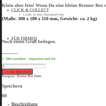
Klein aber fein! Wenn Du eine kleine Bremer Box m
CLICK & COLLECT
Leider ist dein Warenkorb leer.
(Maße: 300 x 180 x 110 mm, Gewicht: ca. 2 kg)
Menü
FÜR FIRMEN
Noch einen Gruß beilegen.
✓ Alles startklar - einpacken und los!
BREMER
VISION
BOX
Hahn
In den Warenkorb
„BARNI“
Kategorie:
Bremer Box Hahn
quantity
Speichern
0
0
0
Beschreibung