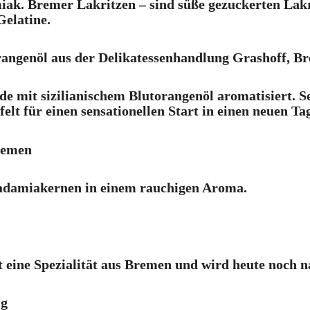
iak. Bremer Lakritzen – sind süße gezuckerten Lakr
Gelatine.
orangenöl aus der Delikatessenhandlung Grashoff, B
 mit sizilianischem Blutorangenöl aromatisiert. Se
lt für einen sensationellen Start in einen neuen Ta
remen
adamiakernen in einem rauchigen Aroma.
eine Spezialität aus Bremen und wird heute noch na
 g