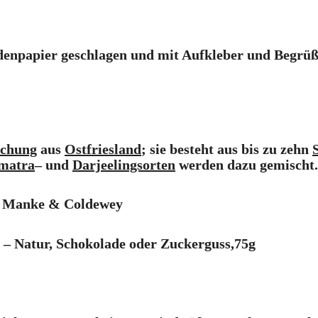
eidenpapier geschlagen und mit Aufkleber und Begrüß
schung
aus
Ostfriesland
; sie besteht aus bis zu zehn
matra
– und
Darjeelingsorten
werden dazu gemischt.
se Manke & Coldewey
 – Natur, Schokolade oder Zuckerguss,75g