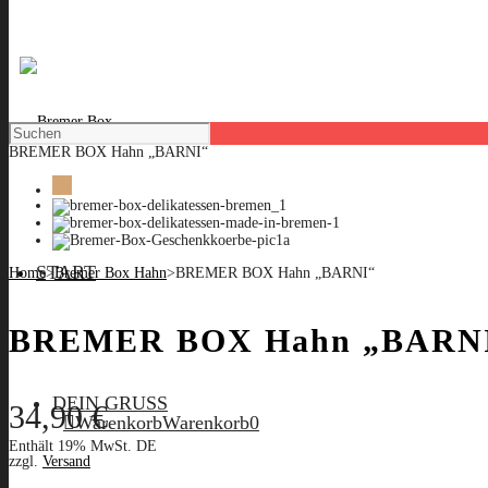
BREMER BOX Hahn „BARNI“
START
Home
>
Bremer Box Hahn
>
BREMER BOX Hahn „BARNI“
BREMER BOX Hahn „BARN
DEIN GRUSS
34,90
€
Warenkorb
Warenkorb
0
Enthält 19% MwSt. DE
zzgl.
Versand