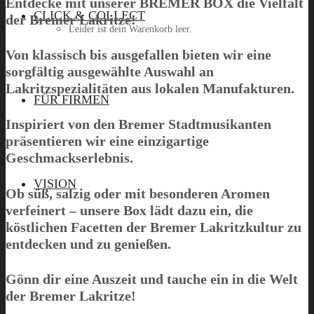
Entdecke mit unserer
BREMER BOX
die Vielfalt
CLICK & COLLECT
der Bremer Lakritze!
Leider ist dein Warenkorb leer.
Von klassisch bis ausgefallen bieten wir eine
sorgfältig ausgewählte Auswahl an
Lakritzspezialitäten aus lokalen Manufakturen.
Menü
FÜR FIRMEN
Inspiriert von den Bremer Stadtmusikanten
präsentieren wir eine einzigartige
Geschmackserlebnis.
VISION
Ob süß, salzig oder mit besonderen Aromen
verfeinert – unsere Box lädt dazu ein, die
köstlichen Facetten der Bremer Lakritzkultur zu
entdecken und zu genießen.
Gönn dir eine Auszeit und tauche ein in die Welt
der Bremer Lakritze!