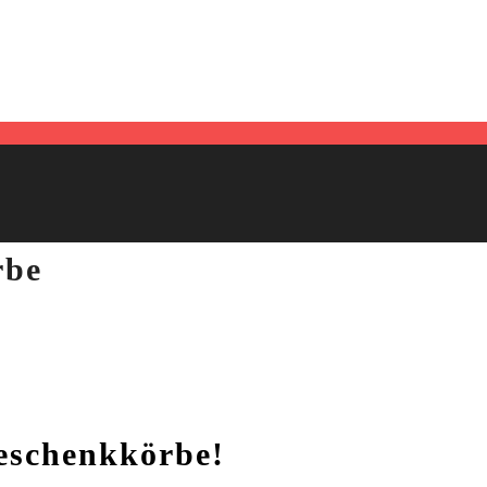
rbe
eschenkkörbe!