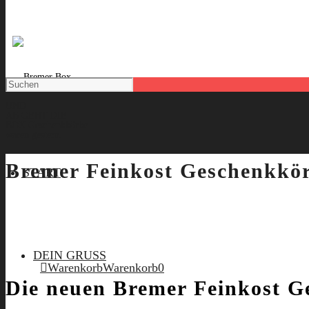
UND
AB GEHT DIE
BOX
Geschenkkörbe
waren gestern.
Bremer Feinkost Geschenkkö
START
DEIN GRUSS
Warenkorb
Warenkorb
0
Die neuen Bremer Feinkost G