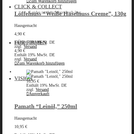
Zum Warenkorb hinzufügen
CLICK & COLLECT
Löffelnuss “Weiße Haselnuss Creme”, 130g
Leider ist dein Warenkorb leer.
Hausgemacht
4,90
€
Menü
FÜR FIRMEN
Enthält 19% MwSt. DE
zzgl.
Versand
4,90
€
Enthält 19% MwSt. DE
zzgl.
Versand
Zum Warenkorb hinzufügen
VISION
10,95
€
Enthält 19% MwSt. DE
zzgl.
Versand
Ausverkauft
Pamath “Leinöl,” 250ml
Hausgemacht
10,95
€