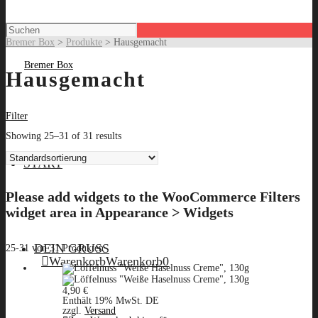
Bremer Box
>
Produkte
>
Hausgemacht
Hausgemacht
Filter
Showing 25–31 of 31 results
START
Please add widgets to the WooCommerce Filters
widget area in Appearance > Widgets
DEIN GRUSS
25-31 von 31 Produkten
Warenkorb
Warenkorb
0
4,90
€
Enthält 19% MwSt. DE
zzgl.
Versand